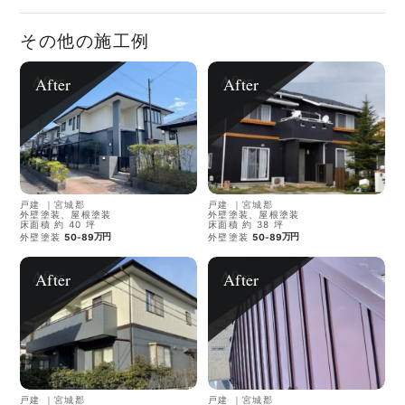
その他の施工例
After
After
戸建
｜
宮城郡
戸建
｜
宮城郡
外壁塗装、屋根塗装
外壁塗装、屋根塗装
床面積 約 40 坪
床面積 約 38 坪
万円
万円
外壁塗装
50-89
外壁塗装
50-89
After
After
戸建
｜
宮城郡
戸建
｜
宮城郡