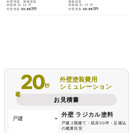
外壁塗装、屋根塗装
屋根塗装
床面積 約 34 坪
床面積 約 25 坪
万円
万円
外壁塗装
50-89
外壁塗装
50-89
20
外壁塗装費用
秒
シミュレーション
匿名
お見積書
外壁 ラジカル塗料
戸建 2階建て・延床30坪・足場込
の概算目安