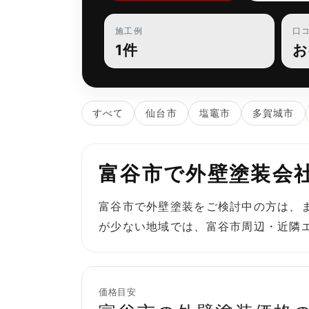
施工例
口
1件
お
すべて
仙台市
塩竈市
多賀城市
富谷市で外壁塗装会
富谷市で外壁塗装をご検討中の方は、
が少ない地域では、富谷市周辺・近隣
価格目安