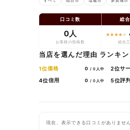
すべて
仙台市
塩竈市
多賀城市
口コミ数
総
0人
★
★
★
★
★
お客様の投稿数
総合
当店を選んだ理由 ランキン
価格
サ
1位
2位
0
/ 0人中
信用
評
4位
5位
0
/ 0人中
現在、表示できる口コミがありませ