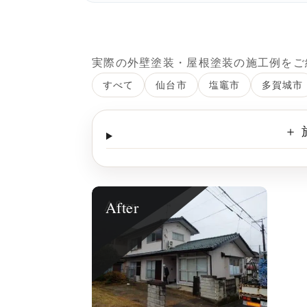
実際の外壁塗装・屋根塗装の施工例をご
すべて
仙台市
塩竈市
多賀城市
＋
After