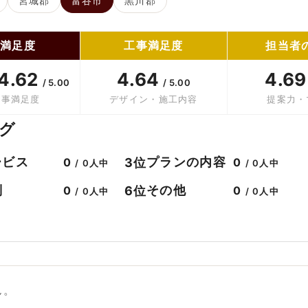
宮城郡
富谷市
黒川郡
合満足度
工事満足度
担当者
4.62
4.64
4.6
/ 5.00
/ 5.00
工事満足度
デザイン・施工内容
提案力・
グ
ービス
プランの内容
3位
0
0
/ 0人中
/ 0人中
判
その他
6位
0
0
/ 0人中
/ 0人中
ん。