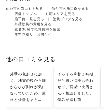
仙台市の口コミを見る
仙台市の施工例を見る
店舗トップへ
対応エリアを見る
施工例一覧を見る
塗装ブログを見る
外壁塗装の費用を見る
匿名30秒で概算費用を確認
無料見積り・お問合せ
他の口コミを見る
外壁の色あせに加
そろそろ塗替え時期
外
え、地震の後から細
だと思い点検も合わ
の
かなひび割れが気に
せて、宮城中央店さ
寒
なっていたため、屋
んへ相談しました。
ま
根と外壁をまと…
傷みが進む前…
さ