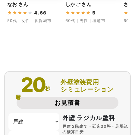
なお さん
しかご さん
さと
★
★
★
★
★
4.66
★
★
★
★
★
5
★
★
50代｜女性｜多賀城市
60代｜男性｜塩竈市
60
20
外壁塗装費用
秒
シミュレーション
匿名
お見積書
外壁 ラジカル塗料
戸建 2階建て・延床30坪・足場込
の概算目安