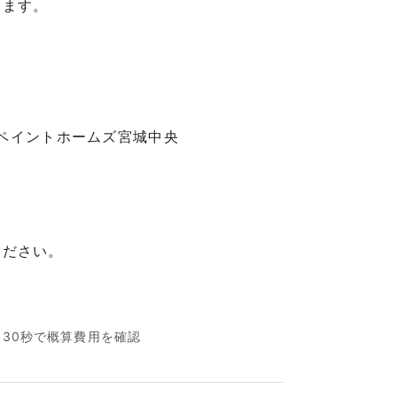
します。
らペイントホームズ宮城中央
ください。
名30秒で概算費用を確認